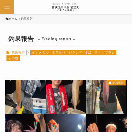
ホーム
釣果報告
釣果報告
– Fishing report –
釣果報告
イカメタル
タライバ・ジギング・SLJ
ティップラン
その他
釣果報告